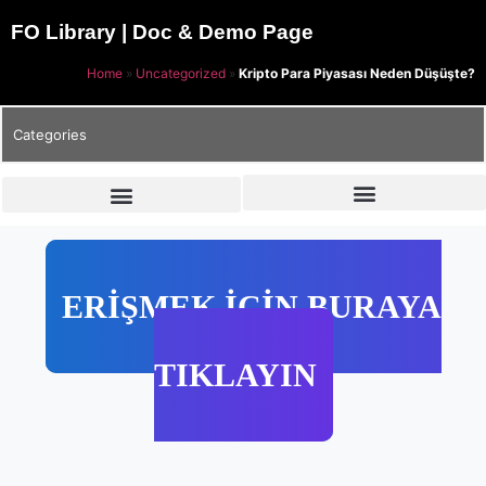
FO Library | Doc & Demo Page
Home
»
Uncategorized
»
Kripto Para Piyasası Neden Düşüşte?
Categories
ERİŞMEK İÇİN BURAYA
TIKLAYIN