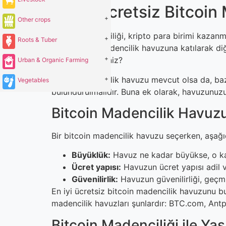
En İyi Ücretsiz Bitcoi
+
Other crops
Bitcoin madenciliği, kripto para birimi kazanm
+
Roots & Tuber
nedenle, bir madencilik havuzuna katılarak diğe
+
nasıl bulabilirsiniz?
Urban & Organic Farming
Birçok madencilik havuzu mevcut olsa da, bazıl
+
Vegetables
bulundurulmalıdır. Buna ek olarak, havuzunuzu
Bitcoin Madencilik Havuzu
Bir bitcoin madencilik havuzu seçerken, aşağı
Büyüklük:
Havuz ne kadar büyükse, o kad
Ücret yapısı:
Havuzun ücret yapısı adil ve
Güvenilirlik:
Havuzun güvenilirliği, geçmi
En iyi ücretsiz bitcoin madencilik havuzunu bu
madencilik havuzları şunlardır: BTC.com, Antp
Bitcoin Madenciliği ile Ya