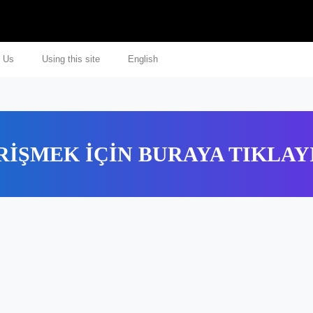
 Us
Using this site
English
RİŞMEK İÇİN BURAYA TIKLAY