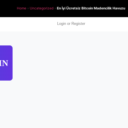
Home
»
Uncategorized
»
En İyi Ücretsiz Bitcoin Madencilik Havuzu
Login or Register
IN