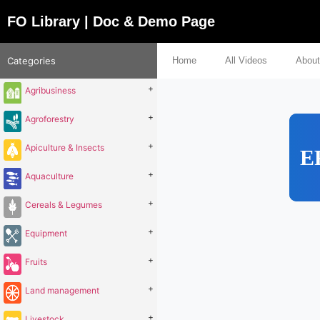
FO Library | Doc & Demo Page
Categories
Home
All Videos
About
+
Agribusiness
+
Agroforestry
+
Apiculture & Insects
E
+
Aquaculture
+
Cereals & Legumes
+
Equipment
+
Fruits
+
Land management
+
Livestock