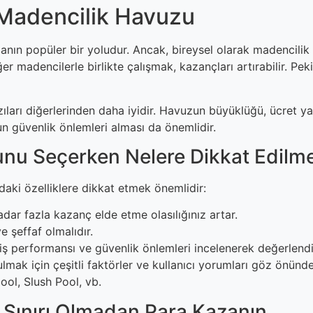
n Madencilik Havuzu
anın popüler bir yoludur. Ancak, bireysel olarak madencilik 
r madencilerle birlikte çalışmak, kazançları artırabilir. Pek
arı diğerlerinden daha iyidir. Havuzun büyüklüğü, ücret yap
n güvenlik önlemleri alması da önemlidir.
nu Seçerken Nelere Dikkat Edilme
daki özelliklere dikkat etmek önemlidir:
ar fazla kazanç elde etme olasılığınız artar.
 şeffaf olmalıdır.
ş performansı ve güvenlik önlemleri incelenerek değerlendir
lmak için çeşitli faktörler ve kullanıcı yorumları göz önünd
ool, Slush Pool, vb.
ş Sınırı Olmadan Para Kazanın