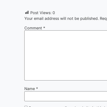
Post Views:
0
Your email address will not be published.
Req
Comment
*
Name
*