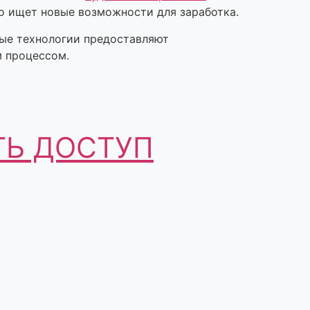
о ищет новые возможности для заработка.
ные технологии предоставляют
м процессом.
Ь ДОСТУП