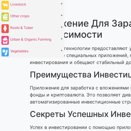
+
Livestock
+
Other crops
Приложение Для Зара
+
Roots & Tuber
Независимости
+
Urban & Organic Farming
Современные технологии предоставляют у
+
Vegetables
использование специальных приложений, 
инвестирования и обещают стабильный до
Преимущества Инвести
Приложение для заработка с вложениями 
фонды и криптовалюта. Это позволяет ди
автоматизированные инвестиционные стра
Секреты Успешных Инве
Успех в инвестировании с помощью прилож