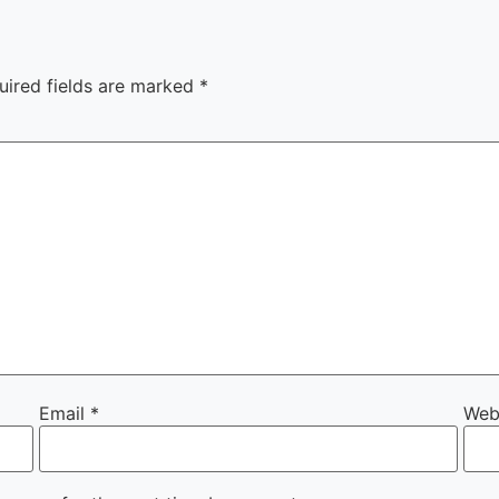
uired fields are marked
*
Email
*
Web