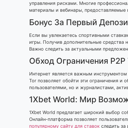
управления рисками. Многие профессиона
материалы и вебинары, предоставляемые 
Бонус За Первый Депози
Если вы увлекаетесь спортивными ставкам
игры. Получив дополнительные средства н
Важно следить за актуальными предложен
Обход Ограничения P2P 
Интернет является важным инструментом 
Tor позволяет обойти эти ограничения и 
пользователями, но и журналистами, акти
1Xbet World: Мир Возмо
1Xbet World предлагает широкий выбор со
Онлайн-платформа позволяет пользовател
популярному сайту для ставок
следить за 