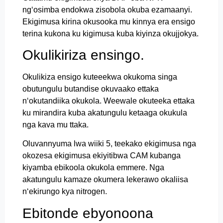
ng‘osimba endokwa zisobola okuba ezamaanyi.
Ekigimusa kirina okusooka mu kinnya era ensigo
terina kukona ku kigimusa kuba kiyinza okujjokya.
Okulikiriza ensingo.
Okulikiza ensigo kuteeekwa okukoma singa
obutungulu butandise okuvaako ettaka
n‘okutandiika okukola. Weewale okuteeka ettaka
ku mirandira kuba akatungulu ketaaga okukula
nga kava mu ttaka.
Oluvannyuma lwa wiiki 5, teekako ekigimusa nga
okozesa ekigimusa ekiyitibwa CAM kubanga
kiyamba ebikoola okukola emmere. Nga
akatungulu kamaze okumera lekerawo okaliisa
n‘ekirungo kya nitrogen.
Ebitonde ebyonoona