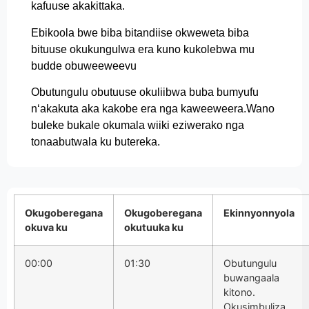
kafuuse akakittaka.
Ebikoola bwe biba bitandiise okweweta biba
bituuse okukungulwa era kuno kukolebwa mu
budde obuweeweevu
Obutungulu obutuuse okuliibwa buba bumyufu
n‘akakuta aka kakobe era nga kaweeweera.Wano
buleke bukale okumala wiiki eziwerako nga
tonaabutwala ku butereka.
Okugoberegana
Okugoberegana
Ekinnyonnyola
okuva ku
okutuuka ku
00:00
01:30
Obutungulu
buwangaala
kitono.
Okusimbuliza