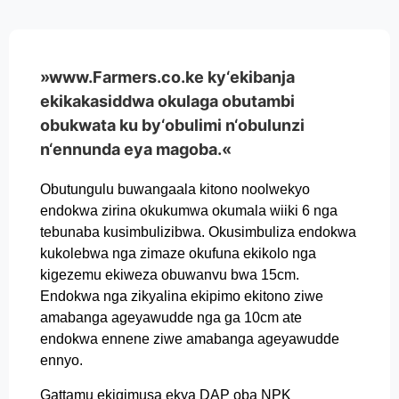
»www.Farmers.co.ke ky‘ekibanja
ekikakasiddwa okulaga obutambi
obukwata ku by‘obulimi n‘obulunzi
n‘ennunda eya magoba.«
Obutungulu buwangaala kitono noolwekyo
endokwa zirina okukumwa okumala wiiki 6 nga
tebunaba kusimbulizibwa. Okusimbuliza endokwa
kukolebwa nga zimaze okufuna ekikolo nga
kigezemu ekiweza obuwanvu bwa 15cm.
Endokwa nga zikyalina ekipimo ekitono ziwe
amabanga ageyawudde nga ga 10cm ate
endokwa ennene ziwe amabanga ageyawudde
ennyo.
Gattamu ekigimusa ekya DAP oba NPK