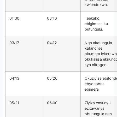
kw‘endokwa.
01:30
03:16
Teekako
ebigimusa ku
butungulu.
03:17
04:12
Nga akatungula
katandiise
okumera lekerawo
okukaliisa ekirung
kya nitrogen.
04:13
05:20
Okuziyiza ebitond
ebyonoona
ebimera
05:21
06:00
Ziyiza envunyu
ezitawanya
obutungula nga