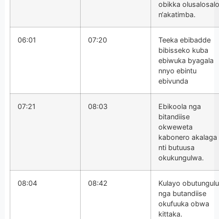
obikka olusalosal
n‘akatimba.
06:01
07:20
Teeka ebibadde
bibisseko kuba
ebiwuka byagala
nnyo ebintu
ebivunda
07:21
08:03
Ebikoola nga
bitandiise
okweweta
kabonero akalaga
nti butuusa
okukungulwa.
08:04
08:42
Kulayo obutungulu
nga butandiise
okufuuka obwa
kittaka.