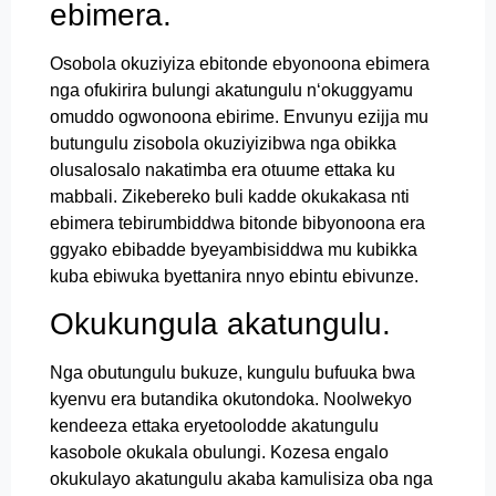
ebimera.
Osobola okuziyiza ebitonde ebyonoona ebimera
nga ofukirira bulungi akatungulu n‘okuggyamu
omuddo ogwonoona ebirime. Envunyu ezijja mu
butungulu zisobola okuziyizibwa nga obikka
olusalosalo nakatimba era otuume ettaka ku
mabbali. Zikebereko buli kadde okukakasa nti
ebimera tebirumbiddwa bitonde bibyonoona era
ggyako ebibadde byeyambisiddwa mu kubikka
kuba ebiwuka byettanira nnyo ebintu ebivunze.
Okukungula akatungulu.
Nga obutungulu bukuze, kungulu bufuuka bwa
kyenvu era butandika okutondoka. Noolwekyo
kendeeza ettaka eryetoolodde akatungulu
kasobole okukala obulungi. Kozesa engalo
okukulayo akatungulu akaba kamulisiza oba nga