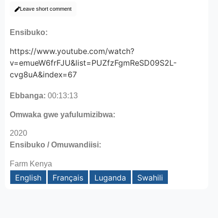
Leave short comment
Ensibuko:
https://www.youtube.com/watch?
v=emueW6frFJU&list=PUZfzFgmReSD09S2L-
cvg8uA&index=67
Ebbanga:
00:13:13
Omwaka gwe yafulumizibwa:
2020
Ensibuko / Omuwandiisi:
Farm Kenya
English
Français
Luganda
Swahili