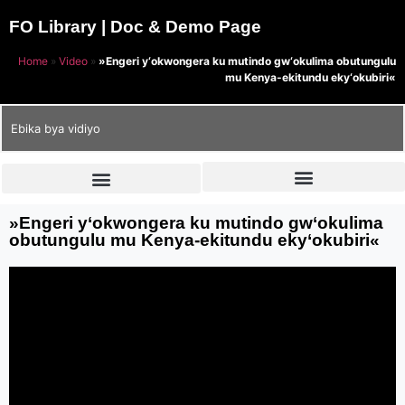
FO Library | Doc & Demo Page
Home
»
Video
»
»Engeri y‘okwongera ku mutindo gw‘okulima obutungulu
mu Kenya-ekitundu eky‘okubiri«
Ebika bya vidiyo
»Engeri y‘okwongera ku mutindo gw‘okulima
obutungulu mu Kenya-ekitundu eky‘okubiri«