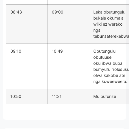
08:43
09:09
Leka obutungulu
bukale okumala
wiiki eziwerako
nga
tebunaaterekebwa
09:10
10:49
Obutungulu
obutuuse
okuliibwa buba
bumyufu n‘olusus
olwa kakobe ate
nga kuweeweera.
10:50
11:31
Mu bufunze